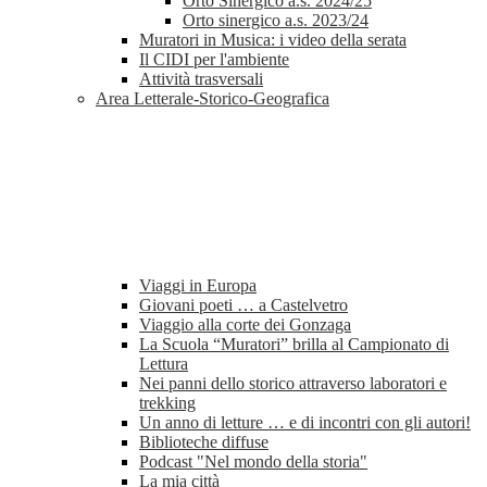
Orto Sinergico a.s. 2024/25
Orto sinergico a.s. 2023/24
Muratori in Musica: i video della serata
Il CIDI per l'ambiente
Attività trasversali
Area Letterale-Storico-Geografica
Viaggi in Europa
Giovani poeti … a Castelvetro
Viaggio alla corte dei Gonzaga
La Scuola “Muratori” brilla al Campionato di
Lettura
Nei panni dello storico attraverso laboratori e
trekking
Un anno di letture … e di incontri con gli autori!
Biblioteche diffuse
Podcast "Nel mondo della storia"
La mia città