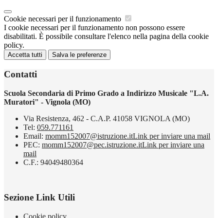
Cookie necessari per il funzionamento
I cookie necessari per il funzionamento non possono essere
disabilitati. È possibile consultare l'elenco nella pagina della cookie
policy.
Accetta tutti
Salva le preferenze
Contatti
Scuola Secondaria di Primo Grado a Indirizzo Musicale "L.A.
Muratori" - Vignola (MO)
Via Resistenza, 462 - C.A.P. 41058 VIGNOLA (MO)
Tel:
059.771161
Email:
momm152007@istruzione.it
Link per inviare una mail
PEC:
momm152007@pec.istruzione.it
Link per inviare una
mail
C.F.: 94049480364
Sezione Link Utili
Cookie policy