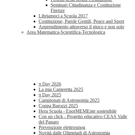
Seminari Cittadinanza e Costituzione
Firenze
Libriamoci a Scuola 2017
Costituzione, Parole Gentili, Peace and Sport
Apprendimento attraverso il gioco e non solo
Area Matematica-Scientifica-Tecnologica
π Day 2026
La mia Cameretta 2025
π Day 2025
Campionati di Astronomia 2025
Coppa Barozzi 2025
Hera Scuola - EnorMEMEnte sostenibile
Con un click - Progetto educativo CEAS Valle
del Panaro
Prevenzione elettrosmog
Novità dalle Olimpiadi di Astronomia