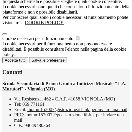
In questa schermata è possibile scegliere quali cookie consentire.
I cookie necessari sono quelli che consentono il funzionamento della
piattaforma e non è possibile disabilitarli.
Per conoscere quali sono i cookie necessari al funzionamento potete
visionare la
COOKIE POLICY
.
Cookie necessari per il funzionamento
I cookie necessari per il funzionamento non possono essere
disabilitati. È possibile consultare l'elenco nella pagina della cookie
policy.
Accetta tutti
Salva le preferenze
Contatti
Scuola Secondaria di Primo Grado a Indirizzo Musicale "L.A.
Muratori" - Vignola (MO)
Via Resistenza, 462 - C.A.P. 41058 VIGNOLA (MO)
Tel:
059.771161
Email:
momm152007@istruzione.it
Link per inviare una mail
PEC:
momm152007@pec.istruzione.it
Link per inviare una
mail
C.F.: 94049480364