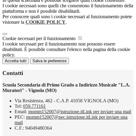
In questa schermata è possibile scegliere quali cookie consentire.
I cookie necessari sono quelli che consentono il funzionamento della
piattaforma e non è possibile disabilitarli.
Per conoscere quali sono i cookie necessari al funzionamento potete
visionare la
COOKIE POLICY
.
Cookie necessari per il funzionamento
I cookie necessari per il funzionamento non possono essere
disabilitati. È possibile consultare l'elenco nella pagina della cookie
policy.
Accetta tutti
Salva le preferenze
Contatti
Scuola Secondaria di Primo Grado a Indirizzo Musicale "L.A.
Muratori" - Vignola (MO)
Via Resistenza, 462 - C.A.P. 41058 VIGNOLA (MO)
Tel:
059.771161
Email:
momm152007@istruzione.it
Link per inviare una mail
PEC:
momm152007@pec.istruzione.it
Link per inviare una
mail
C.F.: 94049480364