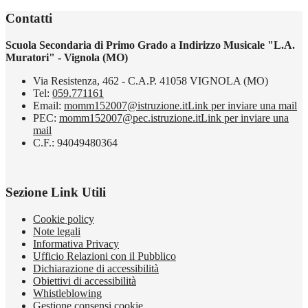
Contatti
Scuola Secondaria di Primo Grado a Indirizzo Musicale "L.A.
Muratori" - Vignola (MO)
Via Resistenza, 462 - C.A.P. 41058 VIGNOLA (MO)
Tel:
059.771161
Email:
momm152007@istruzione.it
Link per inviare una mail
PEC:
momm152007@pec.istruzione.it
Link per inviare una
mail
C.F.: 94049480364
Sezione Link Utili
Cookie policy
Note legali
Informativa Privacy
Ufficio Relazioni con il Pubblico
Dichiarazione di accessibilità
Obiettivi di accessibilità
Whistleblowing
Gestione consensi cookie