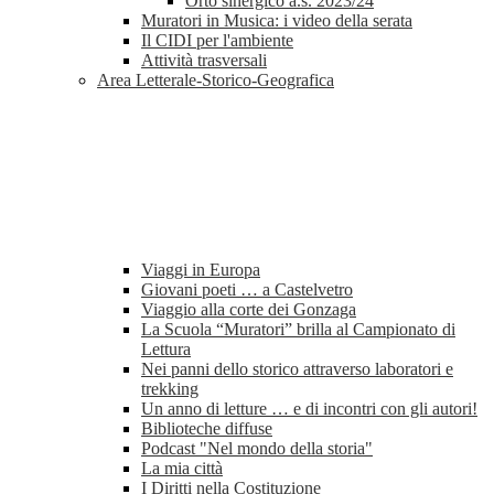
Orto sinergico a.s. 2023/24
Muratori in Musica: i video della serata
Il CIDI per l'ambiente
Attività trasversali
Area Letterale-Storico-Geografica
Viaggi in Europa
Giovani poeti … a Castelvetro
Viaggio alla corte dei Gonzaga
La Scuola “Muratori” brilla al Campionato di
Lettura
Nei panni dello storico attraverso laboratori e
trekking
Un anno di letture … e di incontri con gli autori!
Biblioteche diffuse
Podcast "Nel mondo della storia"
La mia città
I Diritti nella Costituzione