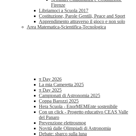
Firenze
Libriamoci a Scuola 2017
Costituzione, Parole Gentili, Peace and Sport
Apprendimento attraverso il gioco e non solo
Area Matematica-Scientifica-Tecnologica
π Day 2026
La mia Cameretta 2025
π Day 2025
Campionati di Astronomia 2025
Coppa Barozzi 2025
Hera Scuola - EnorMEMEnte sostenibile
Con un click - Progetto educativo CEAS Valle
del Panaro
Prevenzione elettrosmog
Novità dalle Olimpiadi di Astronomia
Debate: sbarco sulla luna