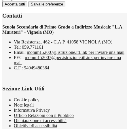
Accetta tutti
Salva le preferenze
Contatti
Scuola Secondaria di Primo Grado a Indirizzo Musicale "L.A.
Muratori" - Vignola (MO)
Via Resistenza, 462 - C.A.P. 41058 VIGNOLA (MO)
Tel:
059.771161
Email:
momm152007@istruzione.it
Link per inviare una mail
PEC:
momm152007@pec.istruzione.it
Link per inviare una
mail
C.F.: 94049480364
Sezione Link Utili
Cookie policy
Note legali
Informativa Privacy
Ufficio Relazioni con il Pubblico
Dichiarazione di accessibilità
Obiettivi di accessibilità