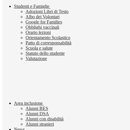
Studenti e Famiglie
Adozioni Libri di Testo
Albo dei Volontari
Google for Families
Obblighi vaccinali
Orario lezioni
Orientamento Scolastico
Patto di corresponsabilità
Scuola e salute
Statuto dello studente
Valutazione
Area inclusione
Alunni BES
Alunni DSA
Alunni con disabilità
Alunni stranieri
News