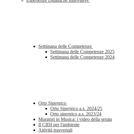
Esperienze Didattiche Innovative
Settimana delle Competenze
Settimana delle Competenze 2025
Settimana delle Competenze 2024
Orto Sinergico
Orto Sinergico a.s. 2024/25
Orto sinergico a.s. 2023/24
Muratori in Musica: i video della serata
Il CIDI per l'ambiente
Attività trasversali