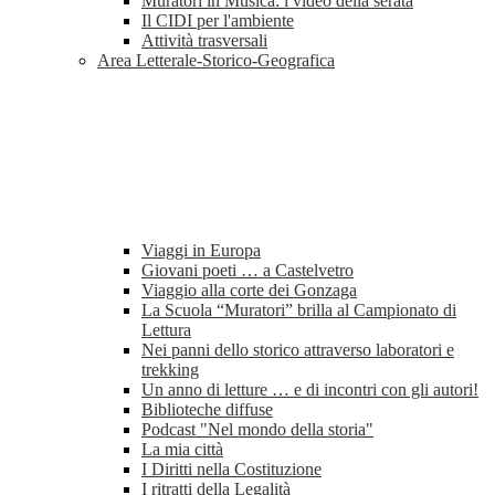
Muratori in Musica: i video della serata
Il CIDI per l'ambiente
Attività trasversali
Area Letterale-Storico-Geografica
Viaggi in Europa
Giovani poeti … a Castelvetro
Viaggio alla corte dei Gonzaga
La Scuola “Muratori” brilla al Campionato di
Lettura
Nei panni dello storico attraverso laboratori e
trekking
Un anno di letture … e di incontri con gli autori!
Biblioteche diffuse
Podcast "Nel mondo della storia"
La mia città
I Diritti nella Costituzione
I ritratti della Legalità