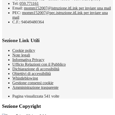
Tel:
059.771161
Email:
momm152007@istruzione.it
Link per inviare una mail
PEC:
momm152007@pec.istruzione.it
Link per inviare una
mail
C.F.: 94049480364
Sezione Link Utili
Cookie policy
Note legali
Informativa Privacy
Ufficio Relazioni con il Pubblico
Dichiarazione di accessibilità
Obiettivi di accessibilità
Whistleblowing
Gestione consensi cookie
Amministrazione trasparente
Pagina visualizzata
541
volte
Sezione Copyright