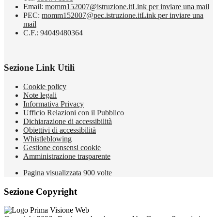
Email:
momm152007@istruzione.it
Link per inviare una mail
PEC:
momm152007@pec.istruzione.it
Link per inviare una
mail
C.F.: 94049480364
Sezione Link Utili
Cookie policy
Note legali
Informativa Privacy
Ufficio Relazioni con il Pubblico
Dichiarazione di accessibilità
Obiettivi di accessibilità
Whistleblowing
Gestione consensi cookie
Amministrazione trasparente
Pagina visualizzata
900
volte
Sezione Copyright