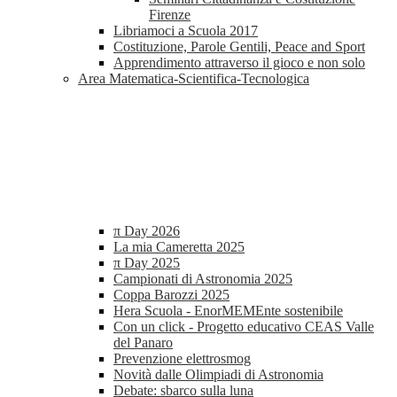
Firenze
Libriamoci a Scuola 2017
Costituzione, Parole Gentili, Peace and Sport
Apprendimento attraverso il gioco e non solo
Area Matematica-Scientifica-Tecnologica
π Day 2026
La mia Cameretta 2025
π Day 2025
Campionati di Astronomia 2025
Coppa Barozzi 2025
Hera Scuola - EnorMEMEnte sostenibile
Con un click - Progetto educativo CEAS Valle
del Panaro
Prevenzione elettrosmog
Novità dalle Olimpiadi di Astronomia
Debate: sbarco sulla luna