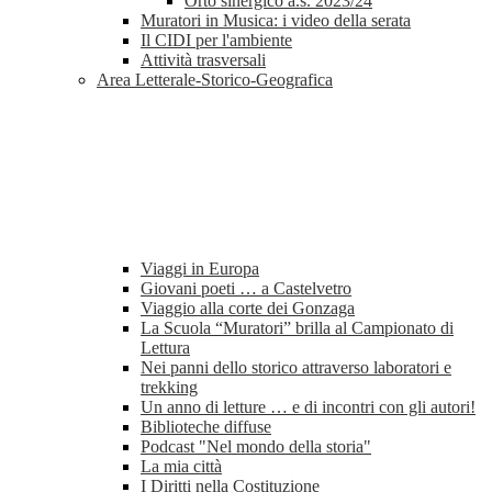
Orto sinergico a.s. 2023/24
Muratori in Musica: i video della serata
Il CIDI per l'ambiente
Attività trasversali
Area Letterale-Storico-Geografica
Viaggi in Europa
Giovani poeti … a Castelvetro
Viaggio alla corte dei Gonzaga
La Scuola “Muratori” brilla al Campionato di
Lettura
Nei panni dello storico attraverso laboratori e
trekking
Un anno di letture … e di incontri con gli autori!
Biblioteche diffuse
Podcast "Nel mondo della storia"
La mia città
I Diritti nella Costituzione