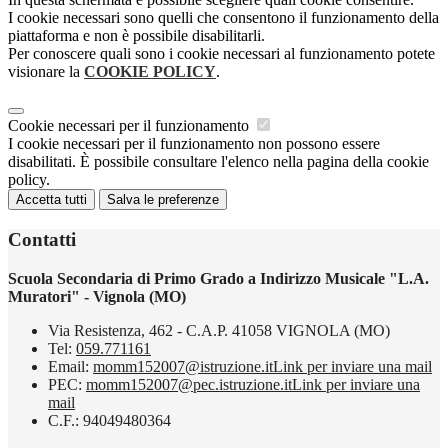
I cookie necessari sono quelli che consentono il funzionamento della
piattaforma e non è possibile disabilitarli.
Per conoscere quali sono i cookie necessari al funzionamento potete
visionare la
COOKIE POLICY
.
Cookie necessari per il funzionamento
I cookie necessari per il funzionamento non possono essere
disabilitati. È possibile consultare l'elenco nella pagina della cookie
policy.
Accetta tutti
Salva le preferenze
Contatti
Scuola Secondaria di Primo Grado a Indirizzo Musicale "L.A.
Muratori" - Vignola (MO)
Via Resistenza, 462 - C.A.P. 41058 VIGNOLA (MO)
Tel:
059.771161
Email:
momm152007@istruzione.it
Link per inviare una mail
PEC:
momm152007@pec.istruzione.it
Link per inviare una
mail
C.F.: 94049480364