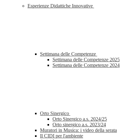
Esperienze Didattiche Innovative
Settimana delle Competenze
Settimana delle Competenze 2025
Settimana delle Competenze 2024
Orto Sinergico
Orto Sinergico a.s. 2024/25
Orto sinergico a.s. 2023/24
Muratori in Musica: i video della serata
Il CIDI per l'ambiente