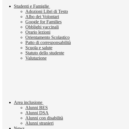
Studenti e Famiglie
Adozioni Libri di Testo
Albo dei Volontari
Google for Families
Obblighi vaccinali
Orario lezioni
Orientamento Scolastico
Patto di corresponsabilità
Scuola e salute
Statuto dello studente
Valutazione
Area inclusione
Alunni BES
Alunni DSA
Alunni con disabilità
Alunni stranieri
News