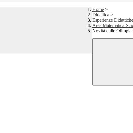
Home
>
Didattica
>
Esperienze Didattich
Area Matematica-Scie
Novità dalle Olimpia