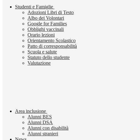
Studenti e Famiglie
Adozioni Libri di Testo
Albo dei Volontari
Google for Families
Obblighi vaccinali
Orario lezioni
Orientamento Scolastico
Patto di corresponsabilità
Scuola e salute
Statuto dello studente
Valutazione
Area inclusione
Alunni BES
Alunni DSA
Alunni con disabilità
Alunni stranieri
News