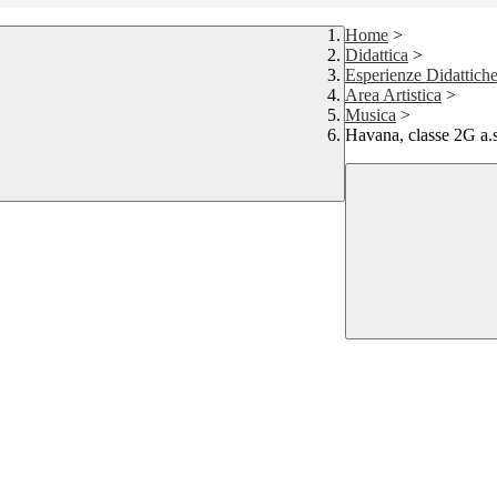
Home
>
Didattica
>
Esperienze Didattich
Area Artistica
>
Musica
>
Havana, classe 2G a.