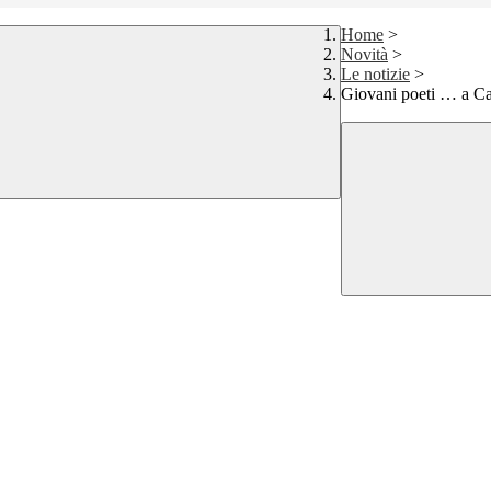
Home
>
Novità
>
Le notizie
>
Giovani poeti … a Ca