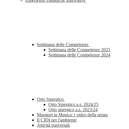
Esperienze Didattiche Innovative
Settimana delle Competenze
Settimana delle Competenze 2025
Settimana delle Competenze 2024
Orto Sinergico
Orto Sinergico a.s. 2024/25
Orto sinergico a.s. 2023/24
Muratori in Musica: i video della serata
Il CIDI per l'ambiente
Attività trasversali