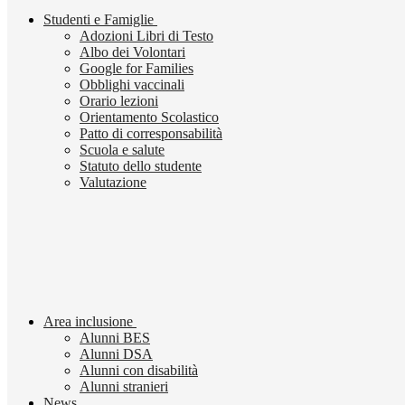
Studenti e Famiglie
Adozioni Libri di Testo
Albo dei Volontari
Google for Families
Obblighi vaccinali
Orario lezioni
Orientamento Scolastico
Patto di corresponsabilità
Scuola e salute
Statuto dello studente
Valutazione
Area inclusione
Alunni BES
Alunni DSA
Alunni con disabilità
Alunni stranieri
News