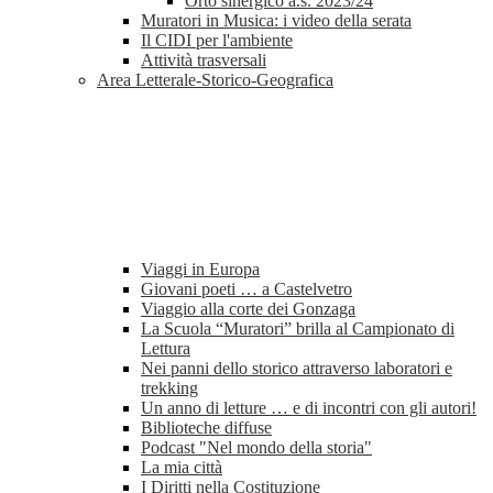
Orto sinergico a.s. 2023/24
Muratori in Musica: i video della serata
Il CIDI per l'ambiente
Attività trasversali
Area Letterale-Storico-Geografica
Viaggi in Europa
Giovani poeti … a Castelvetro
Viaggio alla corte dei Gonzaga
La Scuola “Muratori” brilla al Campionato di
Lettura
Nei panni dello storico attraverso laboratori e
trekking
Un anno di letture … e di incontri con gli autori!
Biblioteche diffuse
Podcast "Nel mondo della storia"
La mia città
I Diritti nella Costituzione