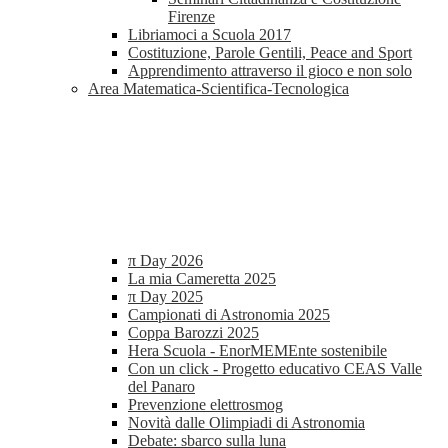
Firenze
Libriamoci a Scuola 2017
Costituzione, Parole Gentili, Peace and Sport
Apprendimento attraverso il gioco e non solo
Area Matematica-Scientifica-Tecnologica
π Day 2026
La mia Cameretta 2025
π Day 2025
Campionati di Astronomia 2025
Coppa Barozzi 2025
Hera Scuola - EnorMEMEnte sostenibile
Con un click - Progetto educativo CEAS Valle
del Panaro
Prevenzione elettrosmog
Novità dalle Olimpiadi di Astronomia
Debate: sbarco sulla luna