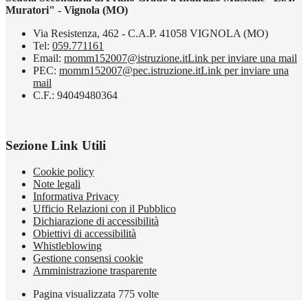
Muratori" - Vignola (MO)
Via Resistenza, 462 - C.A.P. 41058 VIGNOLA (MO)
Tel:
059.771161
Email:
momm152007@istruzione.it
Link per inviare una mail
PEC:
momm152007@pec.istruzione.it
Link per inviare una
mail
C.F.: 94049480364
Sezione Link Utili
Cookie policy
Note legali
Informativa Privacy
Ufficio Relazioni con il Pubblico
Dichiarazione di accessibilità
Obiettivi di accessibilità
Whistleblowing
Gestione consensi cookie
Amministrazione trasparente
Pagina visualizzata
775
volte