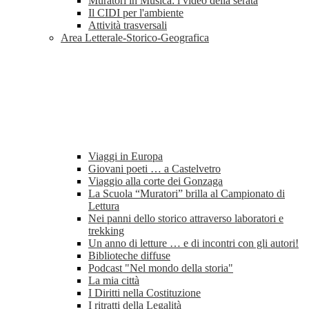
Muratori in Musica: i video della serata
Il CIDI per l'ambiente
Attività trasversali
Area Letterale-Storico-Geografica
Viaggi in Europa
Giovani poeti … a Castelvetro
Viaggio alla corte dei Gonzaga
La Scuola “Muratori” brilla al Campionato di
Lettura
Nei panni dello storico attraverso laboratori e
trekking
Un anno di letture … e di incontri con gli autori!
Biblioteche diffuse
Podcast "Nel mondo della storia"
La mia città
I Diritti nella Costituzione
I ritratti della Legalità