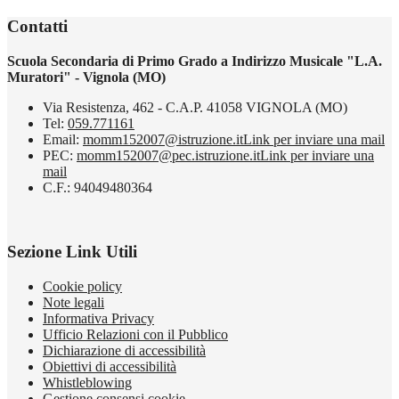
Contatti
Scuola Secondaria di Primo Grado a Indirizzo Musicale "L.A.
Muratori" - Vignola (MO)
Via Resistenza, 462 - C.A.P. 41058 VIGNOLA (MO)
Tel:
059.771161
Email:
momm152007@istruzione.it
Link per inviare una mail
PEC:
momm152007@pec.istruzione.it
Link per inviare una
mail
C.F.: 94049480364
Sezione Link Utili
Cookie policy
Note legali
Informativa Privacy
Ufficio Relazioni con il Pubblico
Dichiarazione di accessibilità
Obiettivi di accessibilità
Whistleblowing
Gestione consensi cookie