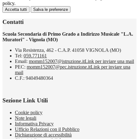
policy.
Accetta tutti
Salva le preferenze
Contatti
Scuola Secondaria di Primo Grado a Indirizzo Musicale "L.A.
Muratori" - Vignola (MO)
Via Resistenza, 462 - C.A.P. 41058 VIGNOLA (MO)
Tel:
059.771161
Email:
momm152007@istruzione.it
Link per inviare una mail
PEC:
momm152007@pec.istruzione.it
Link per inviare una
mail
C.F.: 94049480364
Sezione Link Utili
Cookie policy
Note legali
Informativa Privacy
Ufficio Relazioni con il Pubblico
Dichiarazione di accessibilità