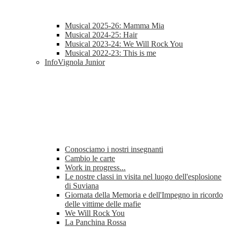
Musical 2025-26: Mamma Mia
Musical 2024-25: Hair
Musical 2023-24: We Will Rock You
Musical 2022-23: This is me
InfoVignola Junior
Conosciamo i nostri insegnanti
Cambio le carte
Work in progress...
Le nostre classi in visita nel luogo dell'esplosione
di Suviana
Giornata della Memoria e dell'Impegno in ricordo
delle vittime delle mafie
We Will Rock You
La Panchina Rossa