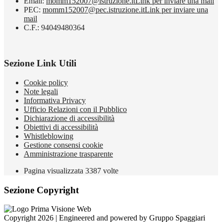
Email:
momm152007@istruzione.it
Link per inviare una mail
PEC:
momm152007@pec.istruzione.it
Link per inviare una
mail
C.F.: 94049480364
Sezione Link Utili
Cookie policy
Note legali
Informativa Privacy
Ufficio Relazioni con il Pubblico
Dichiarazione di accessibilità
Obiettivi di accessibilità
Whistleblowing
Gestione consensi cookie
Amministrazione trasparente
Pagina visualizzata
3387
volte
Sezione Copyright
Copyright 2026 | Engineered and powered by Gruppo Spaggiari