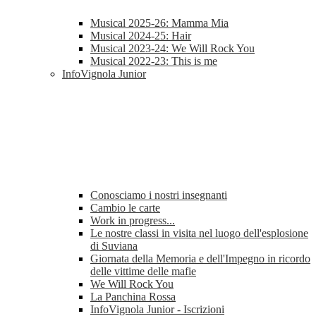
Musical 2025-26: Mamma Mia
Musical 2024-25: Hair
Musical 2023-24: We Will Rock You
Musical 2022-23: This is me
InfoVignola Junior
Conosciamo i nostri insegnanti
Cambio le carte
Work in progress...
Le nostre classi in visita nel luogo dell'esplosione
di Suviana
Giornata della Memoria e dell'Impegno in ricordo
delle vittime delle mafie
We Will Rock You
La Panchina Rossa
InfoVignola Junior - Iscrizioni