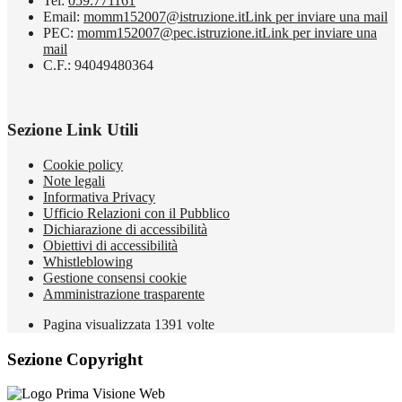
Tel:
059.771161
Email:
momm152007@istruzione.it
Link per inviare una mail
PEC:
momm152007@pec.istruzione.it
Link per inviare una
mail
C.F.: 94049480364
Sezione Link Utili
Cookie policy
Note legali
Informativa Privacy
Ufficio Relazioni con il Pubblico
Dichiarazione di accessibilità
Obiettivi di accessibilità
Whistleblowing
Gestione consensi cookie
Amministrazione trasparente
Pagina visualizzata
1391
volte
Sezione Copyright