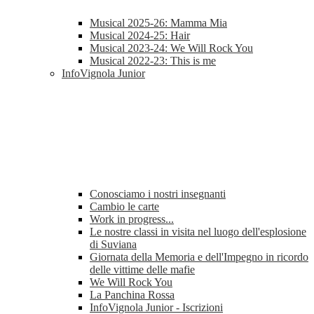
Musical 2025-26: Mamma Mia
Musical 2024-25: Hair
Musical 2023-24: We Will Rock You
Musical 2022-23: This is me
InfoVignola Junior
Conosciamo i nostri insegnanti
Cambio le carte
Work in progress...
Le nostre classi in visita nel luogo dell'esplosione
di Suviana
Giornata della Memoria e dell'Impegno in ricordo
delle vittime delle mafie
We Will Rock You
La Panchina Rossa
InfoVignola Junior - Iscrizioni