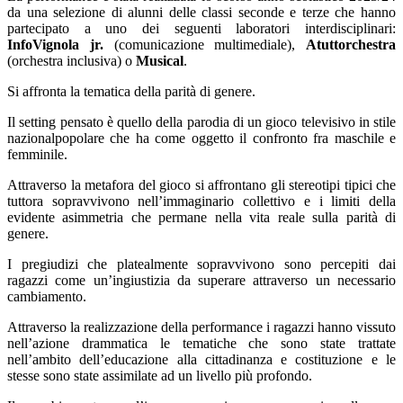
da una selezione di alunni delle classi seconde e terze che hanno
partecipato a uno dei seguenti laboratori interdisciplinari:
InfoVignola jr.
(comunicazione multimediale),
Atuttorchestra
(orchestra inclusiva) o
Musical
.
Si affronta la tematica della parità di genere.
Il setting pensato è quello della parodia di un gioco televisivo in stile
nazionalpopolare che ha come oggetto il confronto fra maschile e
femminile.
Attraverso la metafora del gioco si affrontano gli stereotipi tipici che
tuttora sopravvivono nell’immaginario collettivo e i limiti della
evidente asimmetria che permane nella vita reale sulla parità di
genere.
I pregiudizi che platealmente sopravvivono sono percepiti dai
ragazzi come un’ingiustizia da superare attraverso un necessario
cambiamento.
Attraverso la realizzazione della performance i ragazzi hanno vissuto
nell’azione drammatica le tematiche che sono state trattate
nell’ambito dell’educazione alla cittadinanza e costituzione e le
stesse sono state assimilate ad un livello più profondo.