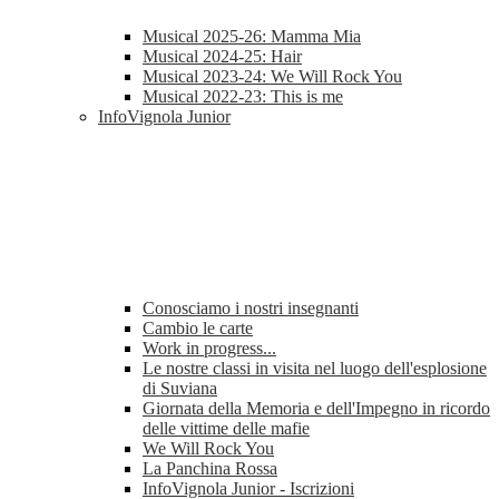
Musical 2025-26: Mamma Mia
Musical 2024-25: Hair
Musical 2023-24: We Will Rock You
Musical 2022-23: This is me
InfoVignola Junior
Conosciamo i nostri insegnanti
Cambio le carte
Work in progress...
Le nostre classi in visita nel luogo dell'esplosione
di Suviana
Giornata della Memoria e dell'Impegno in ricordo
delle vittime delle mafie
We Will Rock You
La Panchina Rossa
InfoVignola Junior - Iscrizioni