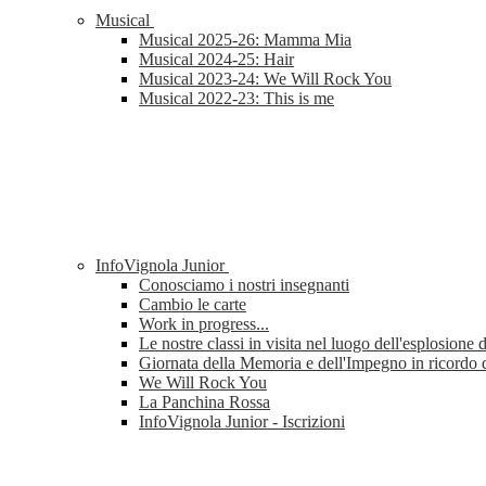
Musical
Musical 2025-26: Mamma Mia
Musical 2024-25: Hair
Musical 2023-24: We Will Rock You
Musical 2022-23: This is me
InfoVignola Junior
Conosciamo i nostri insegnanti
Cambio le carte
Work in progress...
Le nostre classi in visita nel luogo dell'esplosione 
Giornata della Memoria e dell'Impegno in ricordo d
We Will Rock You
La Panchina Rossa
InfoVignola Junior - Iscrizioni