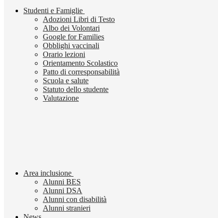
Studenti e Famiglie
Adozioni Libri di Testo
Albo dei Volontari
Google for Families
Obblighi vaccinali
Orario lezioni
Orientamento Scolastico
Patto di corresponsabilità
Scuola e salute
Statuto dello studente
Valutazione
Area inclusione
Alunni BES
Alunni DSA
Alunni con disabilità
Alunni stranieri
News