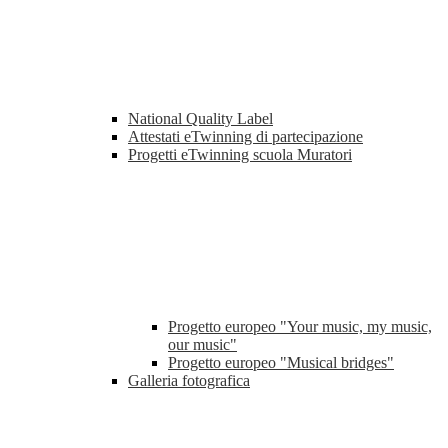
National Quality Label
Attestati eTwinning di partecipazione
Progetti eTwinning scuola Muratori
Progetto europeo "Your music, my music,
our music"
Progetto europeo "Musical bridges"
Galleria fotografica