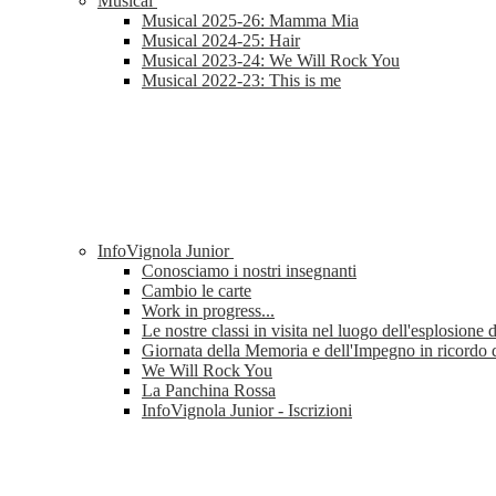
Musical
Musical 2025-26: Mamma Mia
Musical 2024-25: Hair
Musical 2023-24: We Will Rock You
Musical 2022-23: This is me
InfoVignola Junior
Conosciamo i nostri insegnanti
Cambio le carte
Work in progress...
Le nostre classi in visita nel luogo dell'esplosione 
Giornata della Memoria e dell'Impegno in ricordo d
We Will Rock You
La Panchina Rossa
InfoVignola Junior - Iscrizioni