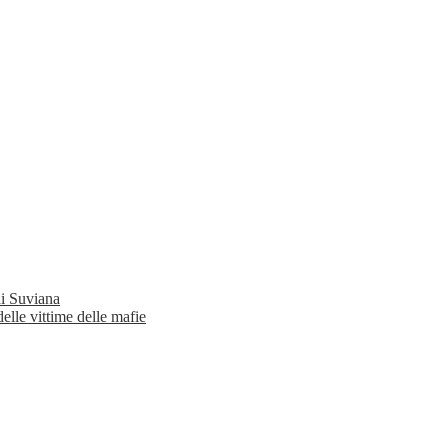
di Suviana
elle vittime delle mafie