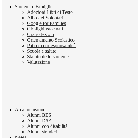
Studenti e Famiglie
Adozioni Libri di Testo
Albo dei Volontari
Google for Families
Obblighi vaccinali
Orario lezioni
Orientamento Scolastico
Patto di corresponsabilità
Scuola e salute
Statuto dello studente
Valutazione
Area inclusione
Alunni BES
Alunni DSA
Alunni con disabilità
Alunni stranieri
News