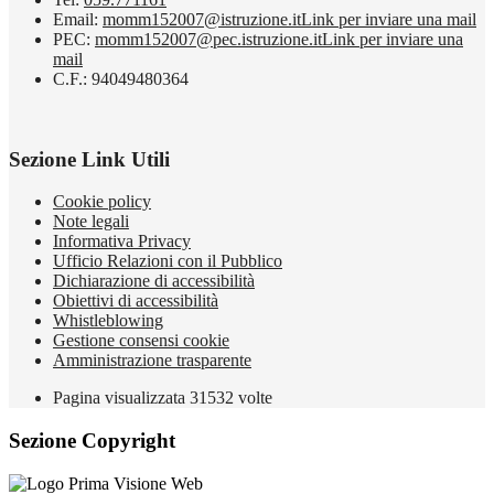
Email:
momm152007@istruzione.it
Link per inviare una mail
PEC:
momm152007@pec.istruzione.it
Link per inviare una
mail
C.F.: 94049480364
Sezione Link Utili
Cookie policy
Note legali
Informativa Privacy
Ufficio Relazioni con il Pubblico
Dichiarazione di accessibilità
Obiettivi di accessibilità
Whistleblowing
Gestione consensi cookie
Amministrazione trasparente
Pagina visualizzata
31532
volte
Sezione Copyright