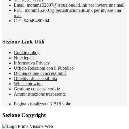
Email:
momm152007@istruzione.it
Link per inviare una mail
PEC:
momm152007@pec.istruzione.it
Link per inviare una
mail
C.F.: 94049480364
Sezione Link Utili
Cookie policy
Note legali
Informativa Privacy
Ufficio Relazioni con il Pubblico
Dichiarazione di accessibilità
Obiettivi di accessibilità
Whistleblowing
Gestione consensi cookie
Amministrazione trasparente
Pagina visualizzata
31518
volte
Sezione Copyright