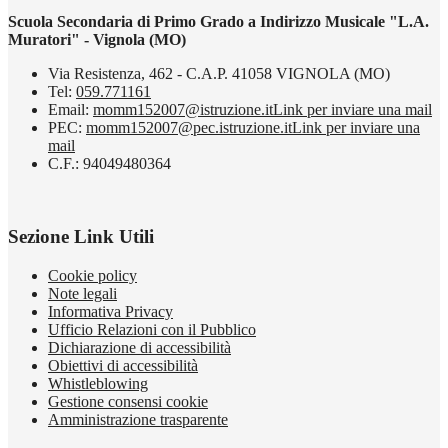
Scuola Secondaria di Primo Grado a Indirizzo Musicale "L.A.
Muratori" - Vignola (MO)
Via Resistenza, 462 - C.A.P. 41058 VIGNOLA (MO)
Tel:
059.771161
Email:
momm152007@istruzione.it
Link per inviare una mail
PEC:
momm152007@pec.istruzione.it
Link per inviare una
mail
C.F.: 94049480364
Sezione Link Utili
Cookie policy
Note legali
Informativa Privacy
Ufficio Relazioni con il Pubblico
Dichiarazione di accessibilità
Obiettivi di accessibilità
Whistleblowing
Gestione consensi cookie
Amministrazione trasparente