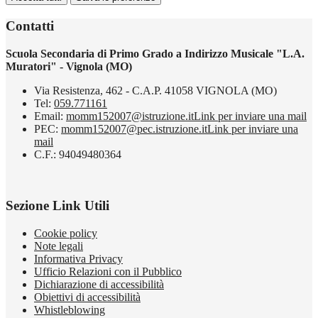
Contatti
Scuola Secondaria di Primo Grado a Indirizzo Musicale "L.A.
Muratori" - Vignola (MO)
Via Resistenza, 462 - C.A.P. 41058 VIGNOLA (MO)
Tel:
059.771161
Email:
momm152007@istruzione.it
Link per inviare una mail
PEC:
momm152007@pec.istruzione.it
Link per inviare una
mail
C.F.: 94049480364
Sezione Link Utili
Cookie policy
Note legali
Informativa Privacy
Ufficio Relazioni con il Pubblico
Dichiarazione di accessibilità
Obiettivi di accessibilità
Whistleblowing