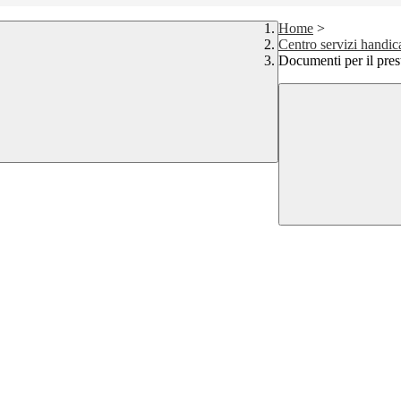
Home
>
Centro servizi handic
Documenti per il pres