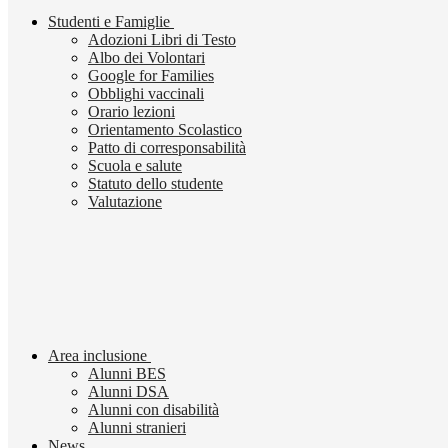
Studenti e Famiglie
Adozioni Libri di Testo
Albo dei Volontari
Google for Families
Obblighi vaccinali
Orario lezioni
Orientamento Scolastico
Patto di corresponsabilità
Scuola e salute
Statuto dello studente
Valutazione
Area inclusione
Alunni BES
Alunni DSA
Alunni con disabilità
Alunni stranieri
News