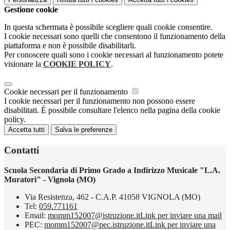
Gestione cookie
In questa schermata è possibile scegliere quali cookie consentire.
I cookie necessari sono quelli che consentono il funzionamento della
piattaforma e non è possibile disabilitarli.
Per conoscere quali sono i cookie necessari al funzionamento potete
visionare la
COOKIE POLICY
.
Cookie necessari per il funzionamento
I cookie necessari per il funzionamento non possono essere
disabilitati. È possibile consultare l'elenco nella pagina della cookie
policy.
Accetta tutti
Salva le preferenze
Contatti
Scuola Secondaria di Primo Grado a Indirizzo Musicale "L.A.
Muratori" - Vignola (MO)
Via Resistenza, 462 - C.A.P. 41058 VIGNOLA (MO)
Tel:
059.771161
Email:
momm152007@istruzione.it
Link per inviare una mail
PEC:
momm152007@pec.istruzione.it
Link per inviare una