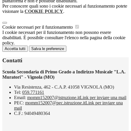
piattaforma e non è possibile disabilitarli.
Per conoscere quali sono i cookie necessari al funzionamento potete
visionare la
COOKIE POLICY
.
Cookie necessari per il funzionamento
I cookie necessari per il funzionamento non possono essere
disabilitati. È possibile consultare l'elenco nella pagina della cookie
policy.
Accetta tutti
Salva le preferenze
Contatti
Scuola Secondaria di Primo Grado a Indirizzo Musicale "L.A.
Muratori" - Vignola (MO)
Via Resistenza, 462 - C.A.P. 41058 VIGNOLA (MO)
Tel:
059.771161
Email:
momm152007@istruzione.it
Link per inviare una mail
PEC:
momm152007@pec.istruzione.it
Link per inviare una
mail
C.F.: 94049480364