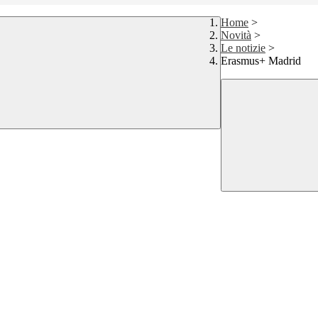
Home
>
Novità
>
Le notizie
>
Erasmus+ Madrid