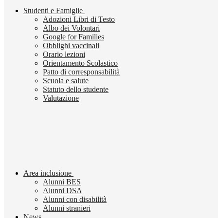
Studenti e Famiglie
Adozioni Libri di Testo
Albo dei Volontari
Google for Families
Obblighi vaccinali
Orario lezioni
Orientamento Scolastico
Patto di corresponsabilità
Scuola e salute
Statuto dello studente
Valutazione
Area inclusione
Alunni BES
Alunni DSA
Alunni con disabilità
Alunni stranieri
News