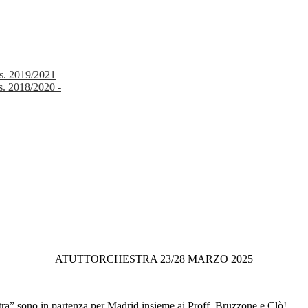
.s. 2019/2021
s. 2018/2020 -
ATUTTORCHESTRA 23/28 MARZO 2025
tra” sono in partenza per Madrid insieme ai Proff. Bruzzone e Clò!