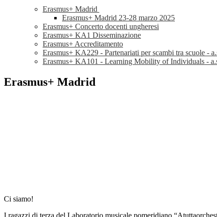
Erasmus+ Madrid
Erasmus+ Madrid 23-28 marzo 2025
Erasmus+ Concerto docenti ungheresi
Erasmus+ KA1 Disseminazione
Erasmus+ Accreditamento
Erasmus+ KA229 - Partenariati per scambi tra scuole - a
Erasmus+ KA101 - Learning Mobility of Individuals - a.
Erasmus+ Madrid
Ci siamo!
I ragazzi di terza del Laboratorio musicale pomeridiano “Atuttaorches