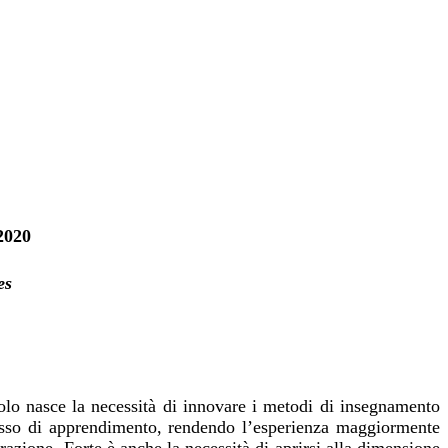
2020
es
olo nasce la necessità di innovare i metodi di insegnamento
ocesso di apprendimento, rendendo l’esperienza maggiormente
razione. Forte è anche la necessità di aprirsi alla dimensione