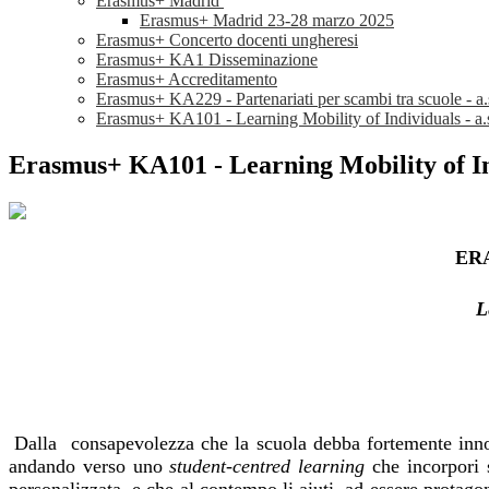
Erasmus+ Madrid
Erasmus+ Madrid 23-28 marzo 2025
Erasmus+ Concerto docenti ungheresi
Erasmus+ KA1 Disseminazione
Erasmus+ Accreditamento
Erasmus+ KA229 - Partenariati per scambi tra scuole - a
Erasmus+ KA101 - Learning Mobility of Individuals - a.
Erasmus+ KA101 - Learning Mobility of Ind
ERA
L
Dalla consapevolezza che la scuola debba fortemente innov
andando verso uno
student-centred learning
che incorpori s
personalizzata, e che al contempo li aiuti ad essere protagon