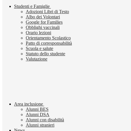
Studenti e Famiglie
Adozioni Libri di Testo
Albo dei Volontari
Google for Families
Obblighi vaccinali
Orario lezioni
Orientamento Scolastico
Patto di corresponsabilità
Scuola e salute
Statuto dello studente
Valutazione
Area inclusione
Alunni BES
Alunni DSA
Alunni con disabilità
Alunni stranieri
News