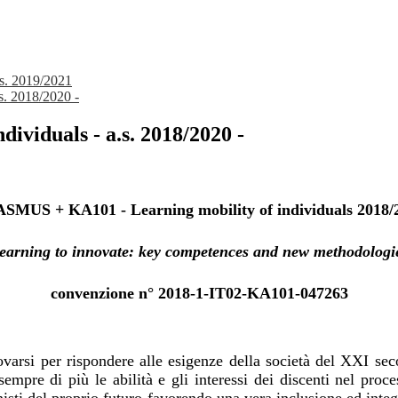
.s. 2019/2021
s. 2018/2020 -
ividuals - a.s. 2018/2020 -
SMUS + KA101 - Learning mobility of individuals 2018/
earning to innovate: key competences and new methodologi
convenzione n° 2018-1-IT02-KA101-047263
arsi per rispondere alle esigenze della società del XXI sec
empre di più le abilità e gli interessi dei discenti nel pr
isti del proprio futuro favorendo una vera inclusione ed integ