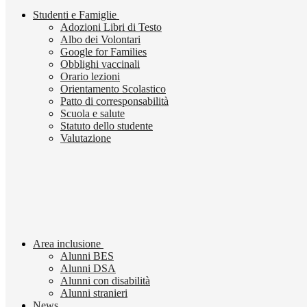
Studenti e Famiglie
Adozioni Libri di Testo
Albo dei Volontari
Google for Families
Obblighi vaccinali
Orario lezioni
Orientamento Scolastico
Patto di corresponsabilità
Scuola e salute
Statuto dello studente
Valutazione
Area inclusione
Alunni BES
Alunni DSA
Alunni con disabilità
Alunni stranieri
News