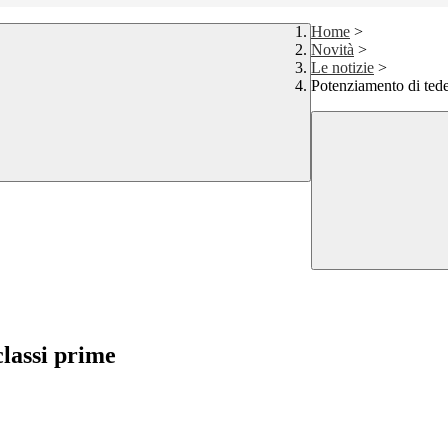
Home
>
Novità
>
Le notizie
>
Potenziamento di tede
classi prime