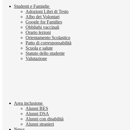
Studenti e Famiglie
Adozioni Libri di Testo
Albo dei Volontari
Google for Families
Obblighi vaccinali
Orario lezioni
Orientamento Scolastico
Patto di corresponsabilità
Scuola e salute
Statuto dello studente
Valutazione
Area inclusione
Alunni BES
Alunni DSA
Alunni con disabilità
Alunni stranieri
News