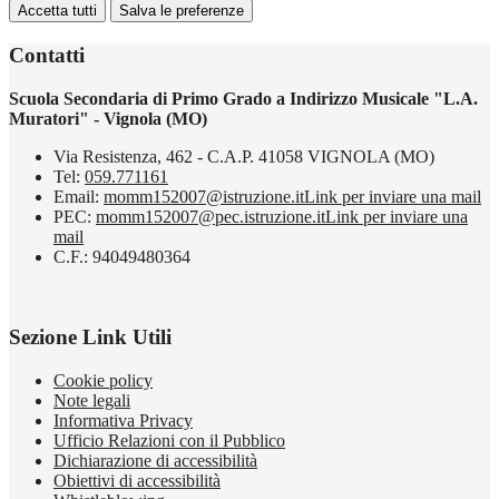
Accetta tutti
Salva le preferenze
Contatti
Scuola Secondaria di Primo Grado a Indirizzo Musicale "L.A.
Muratori" - Vignola (MO)
Via Resistenza, 462 - C.A.P. 41058 VIGNOLA (MO)
Tel:
059.771161
Email:
momm152007@istruzione.it
Link per inviare una mail
PEC:
momm152007@pec.istruzione.it
Link per inviare una
mail
C.F.: 94049480364
Sezione Link Utili
Cookie policy
Note legali
Informativa Privacy
Ufficio Relazioni con il Pubblico
Dichiarazione di accessibilità
Obiettivi di accessibilità