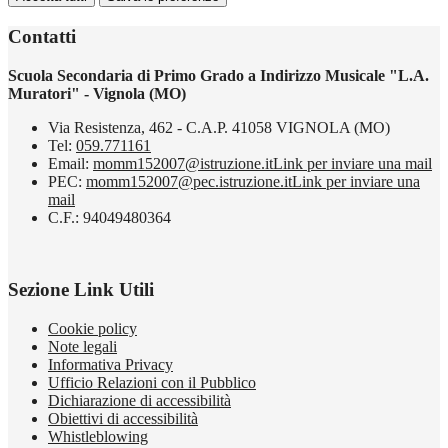
Contatti
Scuola Secondaria di Primo Grado a Indirizzo Musicale "L.A.
Muratori" - Vignola (MO)
Via Resistenza, 462 - C.A.P. 41058 VIGNOLA (MO)
Tel:
059.771161
Email:
momm152007@istruzione.it
Link per inviare una mail
PEC:
momm152007@pec.istruzione.it
Link per inviare una
mail
C.F.: 94049480364
Sezione Link Utili
Cookie policy
Note legali
Informativa Privacy
Ufficio Relazioni con il Pubblico
Dichiarazione di accessibilità
Obiettivi di accessibilità
Whistleblowing