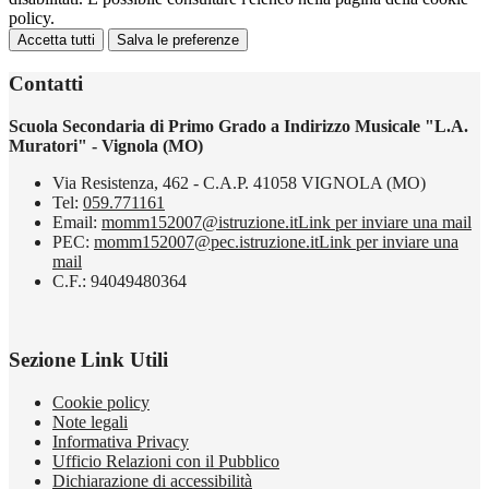
policy.
Accetta tutti
Salva le preferenze
Contatti
Scuola Secondaria di Primo Grado a Indirizzo Musicale "L.A.
Muratori" - Vignola (MO)
Via Resistenza, 462 - C.A.P. 41058 VIGNOLA (MO)
Tel:
059.771161
Email:
momm152007@istruzione.it
Link per inviare una mail
PEC:
momm152007@pec.istruzione.it
Link per inviare una
mail
C.F.: 94049480364
Sezione Link Utili
Cookie policy
Note legali
Informativa Privacy
Ufficio Relazioni con il Pubblico
Dichiarazione di accessibilità