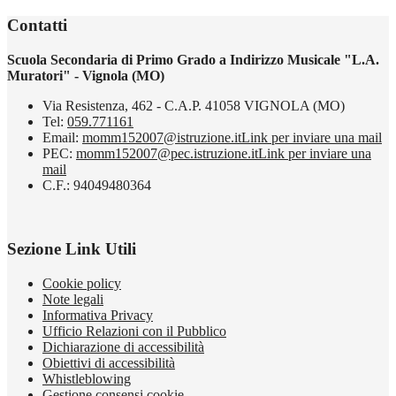
Contatti
Scuola Secondaria di Primo Grado a Indirizzo Musicale "L.A.
Muratori" - Vignola (MO)
Via Resistenza, 462 - C.A.P. 41058 VIGNOLA (MO)
Tel:
059.771161
Email:
momm152007@istruzione.it
Link per inviare una mail
PEC:
momm152007@pec.istruzione.it
Link per inviare una
mail
C.F.: 94049480364
Sezione Link Utili
Cookie policy
Note legali
Informativa Privacy
Ufficio Relazioni con il Pubblico
Dichiarazione di accessibilità
Obiettivi di accessibilità
Whistleblowing
Gestione consensi cookie