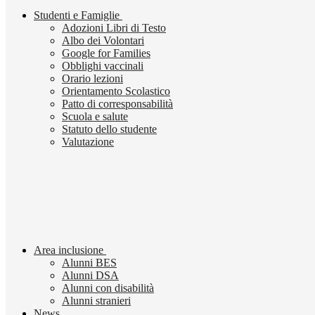
Studenti e Famiglie
Adozioni Libri di Testo
Albo dei Volontari
Google for Families
Obblighi vaccinali
Orario lezioni
Orientamento Scolastico
Patto di corresponsabilità
Scuola e salute
Statuto dello studente
Valutazione
Area inclusione
Alunni BES
Alunni DSA
Alunni con disabilità
Alunni stranieri
News