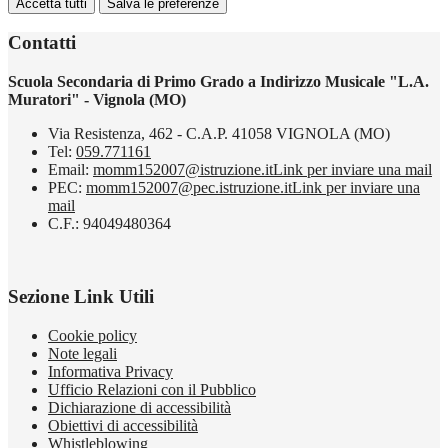
Accetta tutti
Salva le preferenze
Contatti
Scuola Secondaria di Primo Grado a Indirizzo Musicale "L.A.
Muratori" - Vignola (MO)
Via Resistenza, 462 - C.A.P. 41058 VIGNOLA (MO)
Tel:
059.771161
Email:
momm152007@istruzione.it
Link per inviare una mail
PEC:
momm152007@pec.istruzione.it
Link per inviare una
mail
C.F.: 94049480364
Sezione Link Utili
Cookie policy
Note legali
Informativa Privacy
Ufficio Relazioni con il Pubblico
Dichiarazione di accessibilità
Obiettivi di accessibilità
Whistleblowing