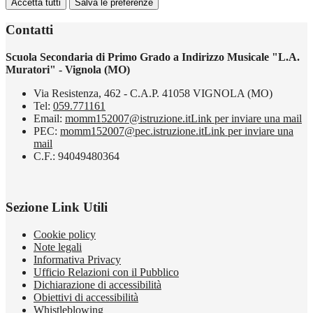
Accetta tutti
Salva le preferenze
Contatti
Scuola Secondaria di Primo Grado a Indirizzo Musicale "L.A.
Muratori" - Vignola (MO)
Via Resistenza, 462 - C.A.P. 41058 VIGNOLA (MO)
Tel:
059.771161
Email:
momm152007@istruzione.it
Link per inviare una mail
PEC:
momm152007@pec.istruzione.it
Link per inviare una
mail
C.F.: 94049480364
Sezione Link Utili
Cookie policy
Note legali
Informativa Privacy
Ufficio Relazioni con il Pubblico
Dichiarazione di accessibilità
Obiettivi di accessibilità
Whistleblowing