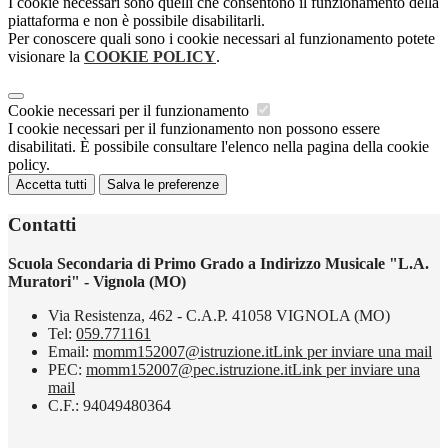
I cookie necessari sono quelli che consentono il funzionamento della
piattaforma e non è possibile disabilitarli.
Per conoscere quali sono i cookie necessari al funzionamento potete
visionare la
COOKIE POLICY
.
Cookie necessari per il funzionamento
I cookie necessari per il funzionamento non possono essere
disabilitati. È possibile consultare l'elenco nella pagina della cookie
policy.
Accetta tutti
Salva le preferenze
Contatti
Scuola Secondaria di Primo Grado a Indirizzo Musicale "L.A.
Muratori" - Vignola (MO)
Via Resistenza, 462 - C.A.P. 41058 VIGNOLA (MO)
Tel:
059.771161
Email:
momm152007@istruzione.it
Link per inviare una mail
PEC:
momm152007@pec.istruzione.it
Link per inviare una
mail
C.F.: 94049480364