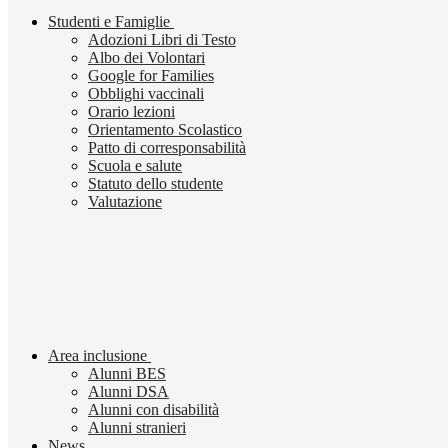
Studenti e Famiglie
Adozioni Libri di Testo
Albo dei Volontari
Google for Families
Obblighi vaccinali
Orario lezioni
Orientamento Scolastico
Patto di corresponsabilità
Scuola e salute
Statuto dello studente
Valutazione
Area inclusione
Alunni BES
Alunni DSA
Alunni con disabilità
Alunni stranieri
News