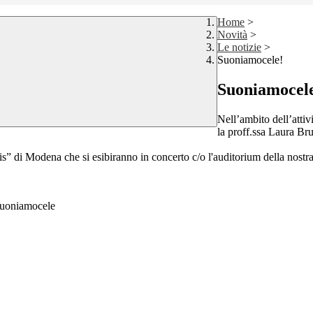
Home
>
Novità
>
Le notizie
>
Suoniamocele!
Suoniamocel
Nell’ambito dell’attiv
la proff.ssa Laura B
s” di Modena che si esibiranno in concerto c/o l'auditorium della nostra