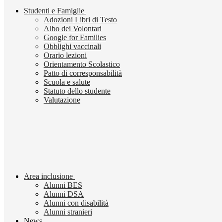
Studenti e Famiglie
Adozioni Libri di Testo
Albo dei Volontari
Google for Families
Obblighi vaccinali
Orario lezioni
Orientamento Scolastico
Patto di corresponsabilità
Scuola e salute
Statuto dello studente
Valutazione
Area inclusione
Alunni BES
Alunni DSA
Alunni con disabilità
Alunni stranieri
News