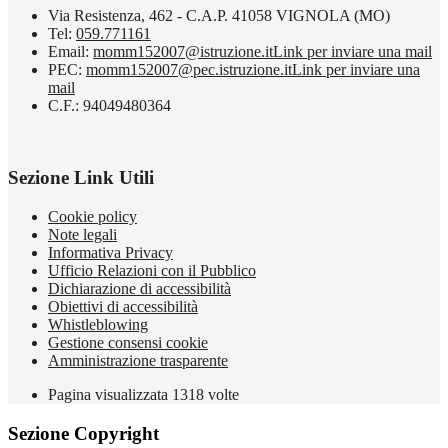
Via Resistenza, 462 - C.A.P. 41058 VIGNOLA (MO)
Tel:
059.771161
Email:
momm152007@istruzione.it
Link per inviare una mail
PEC:
momm152007@pec.istruzione.it
Link per inviare una
mail
C.F.: 94049480364
Sezione Link Utili
Cookie policy
Note legali
Informativa Privacy
Ufficio Relazioni con il Pubblico
Dichiarazione di accessibilità
Obiettivi di accessibilità
Whistleblowing
Gestione consensi cookie
Amministrazione trasparente
Pagina visualizzata
1318
volte
Sezione Copyright