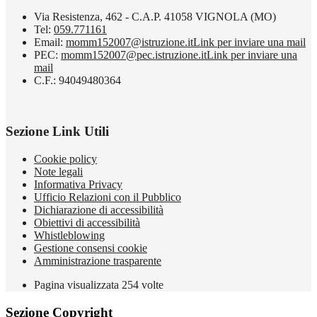
Via Resistenza, 462 - C.A.P. 41058 VIGNOLA (MO)
Tel:
059.771161
Email:
momm152007@istruzione.it
Link per inviare una mail
PEC:
momm152007@pec.istruzione.it
Link per inviare una
mail
C.F.: 94049480364
Sezione Link Utili
Cookie policy
Note legali
Informativa Privacy
Ufficio Relazioni con il Pubblico
Dichiarazione di accessibilità
Obiettivi di accessibilità
Whistleblowing
Gestione consensi cookie
Amministrazione trasparente
Pagina visualizzata
254
volte
Sezione Copyright