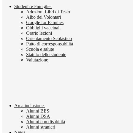
Studenti e Famiglie
Adozioni Libri di Testo
Albo dei Volontari
Google for Families
Obblighi vaccinali
Orario lezioni
Orientamento Scolastico
Patto di corresponsabilità
Scuola e salute
Statuto dello studente
Valutazione
Area inclusione
Alunni BES
Alunni DSA
Alunni con disabilità
Alunni stranieri
News