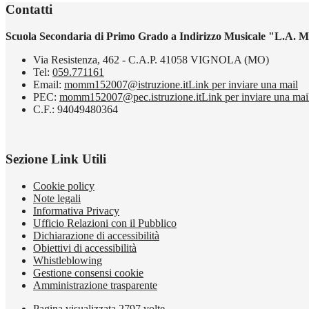
Contatti
Scuola Secondaria di Primo Grado a Indirizzo Musicale "L.A. M
Via Resistenza, 462 - C.A.P. 41058 VIGNOLA (MO)
Tel:
059.771161
Email:
momm152007@istruzione.it
Link per inviare una mail
PEC:
momm152007@pec.istruzione.it
Link per inviare una mai
C.F.: 94049480364
Sezione Link Utili
Cookie policy
Note legali
Informativa Privacy
Ufficio Relazioni con il Pubblico
Dichiarazione di accessibilità
Obiettivi di accessibilità
Whistleblowing
Gestione consensi cookie
Amministrazione trasparente
Pagina visualizzata
2797
volte