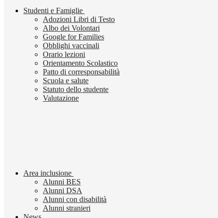
Studenti e Famiglie
Adozioni Libri di Testo
Albo dei Volontari
Google for Families
Obblighi vaccinali
Orario lezioni
Orientamento Scolastico
Patto di corresponsabilità
Scuola e salute
Statuto dello studente
Valutazione
Area inclusione
Alunni BES
Alunni DSA
Alunni con disabilità
Alunni stranieri
News