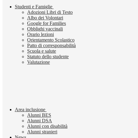
Studenti e Famiglie
Adozioni Libri di Testo
Albo dei Volontari
Google for Families
Obblighi vaccinali
Orario lezioni
Orientamento Scolastico
Patto di corresponsabilità
Scuola e salute
Statuto dello studente
Valutazione
Area inclusione
Alunni BES
Alunni DSA
Alunni con disabilità
Alunni stranieri
News