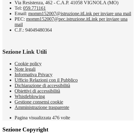
Via Resistenza, 462 - C.A.P. 41058 VIGNOLA (MO)
Tel:
059.771161
Email:
momm152007@istruzione.it
Link per inviare una mail
PEC:
momm152007@pec.istruzione.it
Link per inviare una
mail
C.F.: 94049480364
Sezione Link Utili
Cookie policy
Note legali
Informativa Privacy
Ufficio Relazioni con il Pubblico
Dichiarazione di accessibilità
Obiettivi di accessibilità
Whistleblowing
Gestione consensi cookie
Amministrazione trasparente
Pagina visualizzata
476
volte
Sezione Copyright