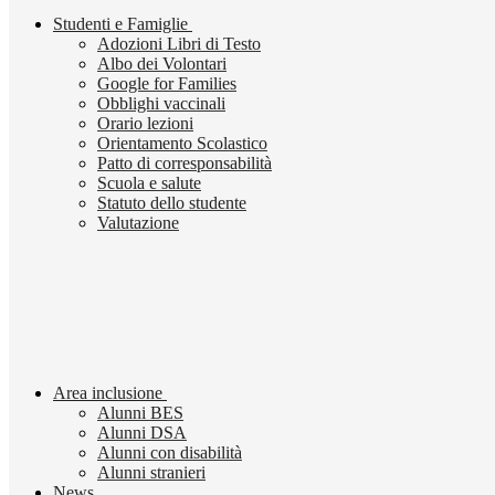
Studenti e Famiglie
Adozioni Libri di Testo
Albo dei Volontari
Google for Families
Obblighi vaccinali
Orario lezioni
Orientamento Scolastico
Patto di corresponsabilità
Scuola e salute
Statuto dello studente
Valutazione
Area inclusione
Alunni BES
Alunni DSA
Alunni con disabilità
Alunni stranieri
News